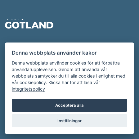
Sidfot
Evenemangskalendern presenteras av
Denna webbplats använder kakor
Destination Gotland på
visitgotland.se
.
Har du frågor om evenemangskalendern? Mejla oss på
Denna webbplats använder cookies för att förbättra
användarupplevelsen. Genom att använda vår
evenemang@visitgotland.se
.
webbplats samtycker du till alla cookies i enlighet med
vår cookiepolicy.
Klicka här för att läsa vår
integritetspolicy
Cookies
Villkor
Acceptera alla
Skapa konto
Inställningar