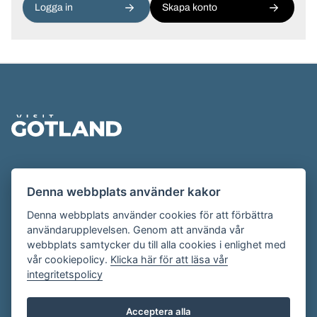
Logga in
Skapa konto
Sidfot
Evenemangskalendern presenteras av
Denna webbplats använder kakor
Destination Gotland på
visitgotland.se
.
Har du frågor om evenemangskalendern? Mejla oss på
Denna webbplats använder cookies för att förbättra
användarupplevelsen. Genom att använda vår
evenemang@visitgotland.se
.
webbplats samtycker du till alla cookies i enlighet med
vår cookiepolicy.
Klicka här för att läsa vår
integritetspolicy
Cookies
Villkor
Acceptera alla