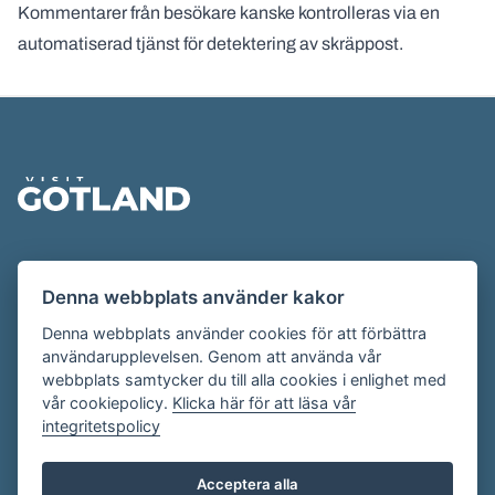
Kommentarer från besökare kanske kontrolleras via en
automatiserad tjänst för detektering av skräppost.
Sidfot
Evenemangskalendern presenteras av
Denna webbplats använder kakor
Destination Gotland på
visitgotland.se
.
Har du frågor om evenemangskalendern? Mejla oss på
Denna webbplats använder cookies för att förbättra
användarupplevelsen. Genom att använda vår
evenemang@visitgotland.se
.
webbplats samtycker du till alla cookies i enlighet med
vår cookiepolicy.
Klicka här för att läsa vår
integritetspolicy
Cookies
Villkor
Acceptera alla