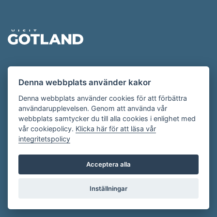
Sidfot
Evenemangskalendern presenteras av
Denna webbplats använder kakor
Destination Gotland på
visitgotland.se
.
Har du frågor om evenemangskalendern? Mejla oss på
Denna webbplats använder cookies för att förbättra
användarupplevelsen. Genom att använda vår
evenemang@visitgotland.se
.
webbplats samtycker du till alla cookies i enlighet med
vår cookiepolicy.
Klicka här för att läsa vår
integritetspolicy
Cookies
Villkor
Acceptera alla
Skapa konto
Inställningar