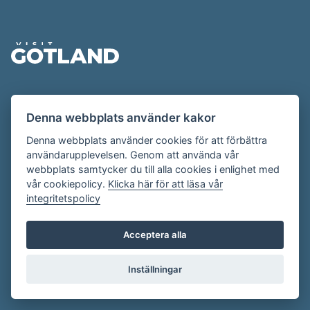
Sidfot
Evenemangskalendern presenteras av
Denna webbplats använder kakor
Destination Gotland på
visitgotland.se
.
Har du frågor om evenemangskalendern? Mejla oss på
Denna webbplats använder cookies för att förbättra
användarupplevelsen. Genom att använda vår
evenemang@visitgotland.se
.
webbplats samtycker du till alla cookies i enlighet med
vår cookiepolicy.
Klicka här för att läsa vår
integritetspolicy
Cookies
Villkor
Acceptera alla
Skapa konto
Inställningar