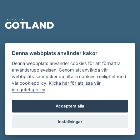
Sidfot
Evenemangskalendern presenteras av
Denna webbplats använder kakor
Destination Gotland på
visitgotland.se
.
Har du frågor om evenemangskalendern? Mejla oss på
Denna webbplats använder cookies för att förbättra
användarupplevelsen. Genom att använda vår
evenemang@visitgotland.se
.
webbplats samtycker du till alla cookies i enlighet med
vår cookiepolicy.
Klicka här för att läsa vår
integritetspolicy
Cookies
Villkor
Acceptera alla
Skapa konto
Inställningar