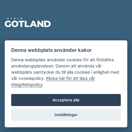
Sidfot
Evenemangskalendern presenteras av
Denna webbplats använder kakor
Destination Gotland på
visitgotland.se
.
Har du frågor om evenemangskalendern? Mejla oss på
Denna webbplats använder cookies för att förbättra
användarupplevelsen. Genom att använda vår
evenemang@visitgotland.se
.
webbplats samtycker du till alla cookies i enlighet med
vår cookiepolicy.
Klicka här för att läsa vår
integritetspolicy
Cookies
Villkor
Acceptera alla
Skapa konto
Inställningar