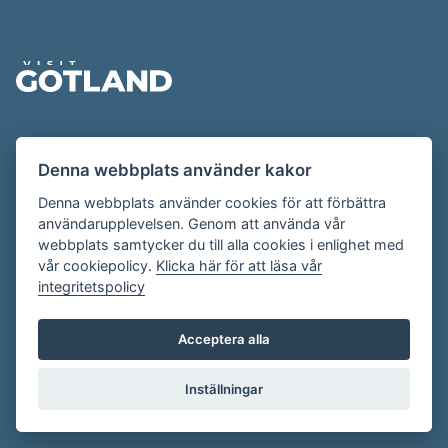
Sidfot
Evenemangskalendern presenteras av
Denna webbplats använder kakor
Destination Gotland på
visitgotland.se
.
Har du frågor om evenemangskalendern? Mejla oss på
Denna webbplats använder cookies för att förbättra
användarupplevelsen. Genom att använda vår
evenemang@visitgotland.se
.
webbplats samtycker du till alla cookies i enlighet med
vår cookiepolicy.
Klicka här för att läsa vår
integritetspolicy
Cookies
Villkor
Acceptera alla
Skapa konto
Inställningar