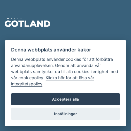
Sidfot
Evenemangskalendern presenteras av
Denna webbplats använder kakor
Destination Gotland på
visitgotland.se
.
Har du frågor om evenemangskalendern? Mejla oss på
Denna webbplats använder cookies för att förbättra
användarupplevelsen. Genom att använda vår
evenemang@visitgotland.se
.
webbplats samtycker du till alla cookies i enlighet med
vår cookiepolicy.
Klicka här för att läsa vår
integritetspolicy
Cookies
Villkor
Acceptera alla
Skapa konto
Inställningar