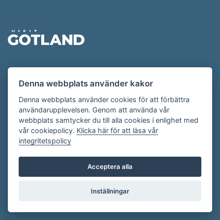
Sidfot
Evenemangskalendern presenteras av
Denna webbplats använder kakor
Destination Gotland på
visitgotland.se
.
Har du frågor om evenemangskalendern? Mejla oss på
Denna webbplats använder cookies för att förbättra
användarupplevelsen. Genom att använda vår
evenemang@visitgotland.se
.
webbplats samtycker du till alla cookies i enlighet med
vår cookiepolicy.
Klicka här för att läsa vår
integritetspolicy
Cookies
Villkor
Acceptera alla
Skapa konto
Inställningar