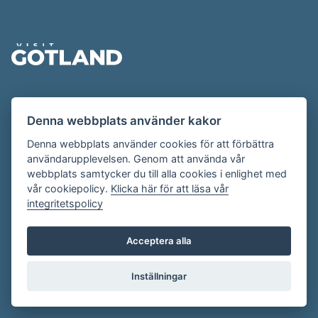
Sidfot
Evenemangskalendern presenteras av
Denna webbplats använder kakor
Destination Gotland på
visitgotland.se
.
Har du frågor om evenemangskalendern? Mejla oss på
Denna webbplats använder cookies för att förbättra
användarupplevelsen. Genom att använda vår
evenemang@visitgotland.se
.
webbplats samtycker du till alla cookies i enlighet med
vår cookiepolicy.
Klicka här för att läsa vår
integritetspolicy
Cookies
Villkor
Acceptera alla
Skapa konto
Inställningar