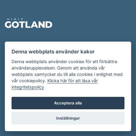
Sidfot
Evenemangskalendern presenteras av
Denna webbplats använder kakor
Destination Gotland på
visitgotland.se
.
Har du frågor om evenemangskalendern? Mejla oss på
Denna webbplats använder cookies för att förbättra
användarupplevelsen. Genom att använda vår
evenemang@visitgotland.se
.
webbplats samtycker du till alla cookies i enlighet med
vår cookiepolicy.
Klicka här för att läsa vår
integritetspolicy
Cookies
Villkor
Acceptera alla
Skapa konto
Inställningar