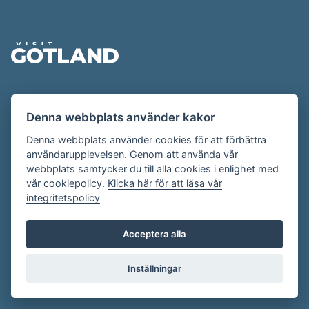
Sidfot
Evenemangskalendern presenteras av
Denna webbplats använder kakor
Destination Gotland på
visitgotland.se
.
Har du frågor om evenemangskalendern? Mejla oss på
Denna webbplats använder cookies för att förbättra
användarupplevelsen. Genom att använda vår
evenemang@visitgotland.se
.
webbplats samtycker du till alla cookies i enlighet med
vår cookiepolicy.
Klicka här för att läsa vår
integritetspolicy
Cookies
Villkor
Acceptera alla
Skapa konto
Inställningar