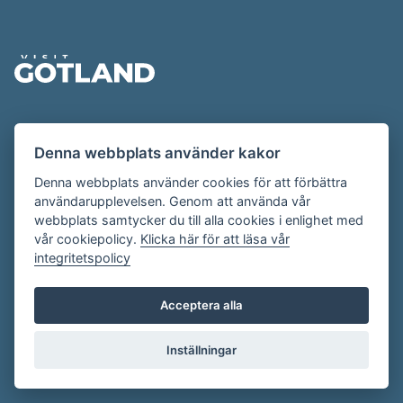
Sidfot
Evenemangskalendern presenteras av
Denna webbplats använder kakor
Destination Gotland på
visitgotland.se
.
Har du frågor om evenemangskalendern? Mejla oss på
Denna webbplats använder cookies för att förbättra
användarupplevelsen. Genom att använda vår
evenemang@visitgotland.se
.
webbplats samtycker du till alla cookies i enlighet med
vår cookiepolicy.
Klicka här för att läsa vår
integritetspolicy
Cookies
Villkor
Acceptera alla
Skapa konto
Inställningar