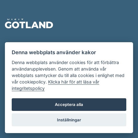
Sidfot
Evenemangskalendern presenteras av
Denna webbplats använder kakor
Destination Gotland på
visitgotland.se
.
Har du frågor om evenemangskalendern? Mejla oss på
Denna webbplats använder cookies för att förbättra
användarupplevelsen. Genom att använda vår
evenemang@visitgotland.se
.
webbplats samtycker du till alla cookies i enlighet med
vår cookiepolicy.
Klicka här för att läsa vår
integritetspolicy
Cookies
Villkor
Acceptera alla
Skapa konto
Inställningar