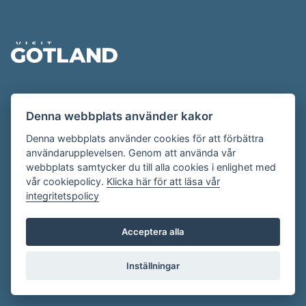
Sidfot
Evenemangskalendern presenteras av
Denna webbplats använder kakor
Destination Gotland på
visitgotland.se
.
Har du frågor om evenemangskalendern? Mejla oss på
Denna webbplats använder cookies för att förbättra
användarupplevelsen. Genom att använda vår
evenemang@visitgotland.se
.
webbplats samtycker du till alla cookies i enlighet med
vår cookiepolicy.
Klicka här för att läsa vår
integritetspolicy
Cookies
Villkor
Acceptera alla
Skapa konto
Inställningar