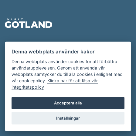
Sidfot
Evenemangskalendern presenteras av
Denna webbplats använder kakor
Destination Gotland på
visitgotland.se
.
Har du frågor om evenemangskalendern? Mejla oss på
Denna webbplats använder cookies för att förbättra
användarupplevelsen. Genom att använda vår
evenemang@visitgotland.se
.
webbplats samtycker du till alla cookies i enlighet med
vår cookiepolicy.
Klicka här för att läsa vår
integritetspolicy
Cookies
Villkor
Acceptera alla
Skapa konto
Inställningar