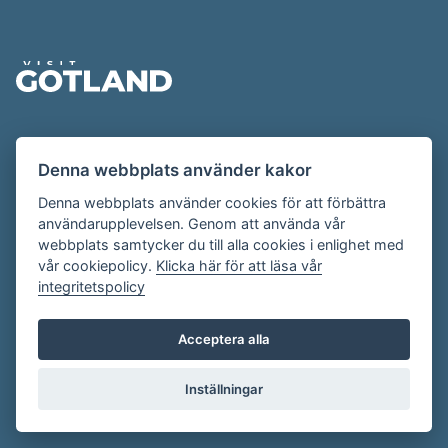
Sidfot
Evenemangskalendern presenteras av
Denna webbplats använder kakor
Destination Gotland på
visitgotland.se
.
Har du frågor om evenemangskalendern? Mejla oss på
Denna webbplats använder cookies för att förbättra
användarupplevelsen. Genom att använda vår
evenemang@visitgotland.se
.
webbplats samtycker du till alla cookies i enlighet med
vår cookiepolicy.
Klicka här för att läsa vår
integritetspolicy
Cookies
Villkor
Acceptera alla
Skapa konto
Inställningar