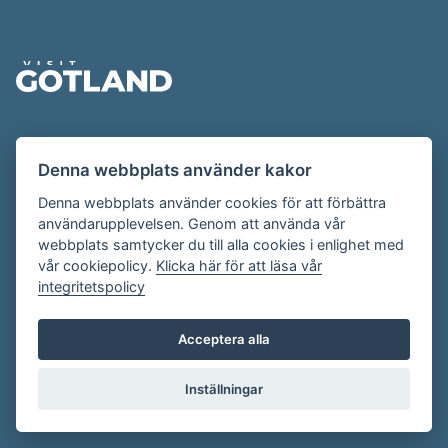
Sidfot
Evenemangskalendern presenteras av
Denna webbplats använder kakor
Destination Gotland på
visitgotland.se
.
Har du frågor om evenemangskalendern? Mejla oss på
Denna webbplats använder cookies för att förbättra
användarupplevelsen. Genom att använda vår
evenemang@visitgotland.se
.
webbplats samtycker du till alla cookies i enlighet med
vår cookiepolicy.
Klicka här för att läsa vår
integritetspolicy
Cookies
Villkor
Acceptera alla
Skapa konto
Inställningar