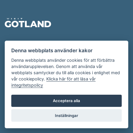
Sidfot
Evenemangskalendern presenteras av
Denna webbplats använder kakor
Destination Gotland på
visitgotland.se
.
Har du frågor om evenemangskalendern? Mejla oss på
Denna webbplats använder cookies för att förbättra
användarupplevelsen. Genom att använda vår
evenemang@visitgotland.se
.
webbplats samtycker du till alla cookies i enlighet med
vår cookiepolicy.
Klicka här för att läsa vår
integritetspolicy
Cookies
Villkor
Acceptera alla
Skapa konto
Inställningar