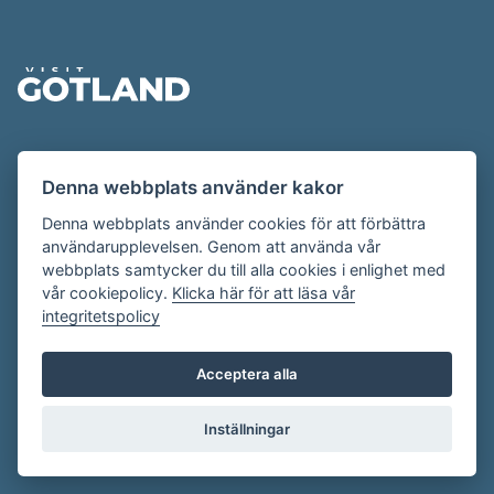
Sidfot
Evenemangskalendern presenteras av
Denna webbplats använder kakor
Destination Gotland på
visitgotland.se
.
Har du frågor om evenemangskalendern? Mejla oss på
Denna webbplats använder cookies för att förbättra
användarupplevelsen. Genom att använda vår
evenemang@visitgotland.se
.
webbplats samtycker du till alla cookies i enlighet med
vår cookiepolicy.
Klicka här för att läsa vår
integritetspolicy
Cookies
Villkor
Acceptera alla
Skapa konto
Inställningar