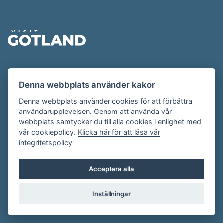
Sidfot
Evenemangskalendern presenteras av
Denna webbplats använder kakor
Destination Gotland på
visitgotland.se
.
Har du frågor om evenemangskalendern? Mejla oss på
Denna webbplats använder cookies för att förbättra
användarupplevelsen. Genom att använda vår
evenemang@visitgotland.se
.
webbplats samtycker du till alla cookies i enlighet med
vår cookiepolicy.
Klicka här för att läsa vår
integritetspolicy
Cookies
Villkor
Acceptera alla
Skapa konto
Inställningar