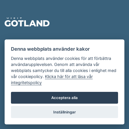
Sidfot
Evenemangskalendern presenteras av
Denna webbplats använder kakor
Destination Gotland på
visitgotland.se
.
Har du frågor om evenemangskalendern? Mejla oss på
Denna webbplats använder cookies för att förbättra
användarupplevelsen. Genom att använda vår
evenemang@visitgotland.se
.
webbplats samtycker du till alla cookies i enlighet med
vår cookiepolicy.
Klicka här för att läsa vår
integritetspolicy
Cookies
Villkor
Acceptera alla
Skapa konto
Inställningar