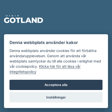
Sidfot
Evenemangskalendern presenteras av
Denna webbplats använder kakor
Destination Gotland på
visitgotland.se
.
Har du frågor om evenemangskalendern? Mejla oss på
Denna webbplats använder cookies för att förbättra
användarupplevelsen. Genom att använda vår
evenemang@visitgotland.se
.
webbplats samtycker du till alla cookies i enlighet med
vår cookiepolicy.
Klicka här för att läsa vår
integritetspolicy
Cookies
Villkor
Acceptera alla
Skapa konto
Inställningar