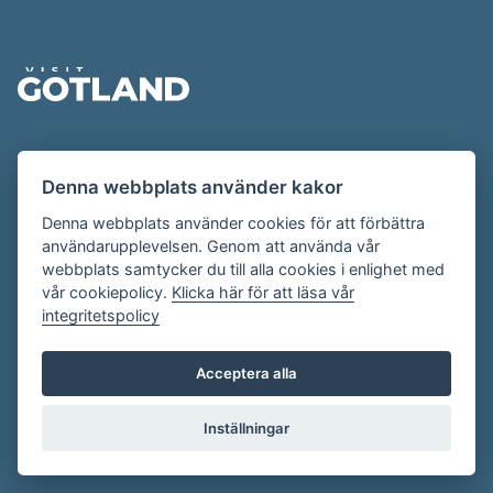
Sidfot
Evenemangskalendern presenteras av
Denna webbplats använder kakor
Destination Gotland på
visitgotland.se
.
Har du frågor om evenemangskalendern? Mejla oss på
Denna webbplats använder cookies för att förbättra
användarupplevelsen. Genom att använda vår
evenemang@visitgotland.se
.
webbplats samtycker du till alla cookies i enlighet med
vår cookiepolicy.
Klicka här för att läsa vår
integritetspolicy
Cookies
Villkor
Acceptera alla
Skapa konto
Inställningar