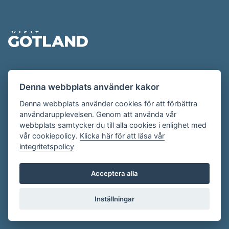
Sidfot
Evenemangskalendern presenteras av
Denna webbplats använder kakor
Destination Gotland på
visitgotland.se
.
Har du frågor om evenemangskalendern? Mejla oss på
Denna webbplats använder cookies för att förbättra
användarupplevelsen. Genom att använda vår
evenemang@visitgotland.se
.
webbplats samtycker du till alla cookies i enlighet med
vår cookiepolicy.
Klicka här för att läsa vår
integritetspolicy
Cookies
Villkor
Acceptera alla
Skapa konto
Inställningar