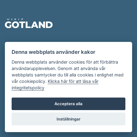
Sidfot
Evenemangskalendern presenteras av
Denna webbplats använder kakor
Destination Gotland på
visitgotland.se
.
Har du frågor om evenemangskalendern? Mejla oss på
Denna webbplats använder cookies för att förbättra
användarupplevelsen. Genom att använda vår
evenemang@visitgotland.se
.
webbplats samtycker du till alla cookies i enlighet med
vår cookiepolicy.
Klicka här för att läsa vår
integritetspolicy
Cookies
Villkor
Acceptera alla
Skapa konto
Inställningar