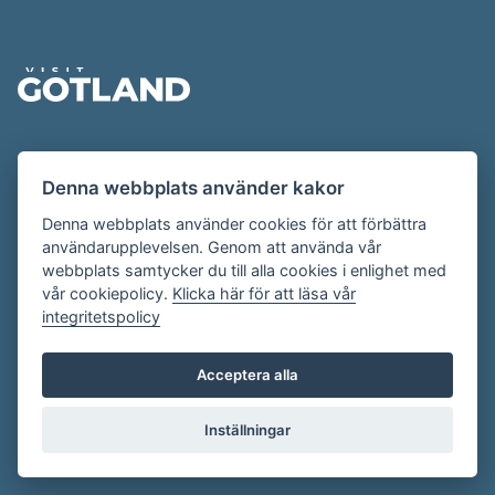
Sidfot
Evenemangskalendern presenteras av
Denna webbplats använder kakor
Destination Gotland på
visitgotland.se
.
Har du frågor om evenemangskalendern? Mejla oss på
Denna webbplats använder cookies för att förbättra
användarupplevelsen. Genom att använda vår
evenemang@visitgotland.se
.
webbplats samtycker du till alla cookies i enlighet med
vår cookiepolicy.
Klicka här för att läsa vår
integritetspolicy
Cookies
Villkor
Acceptera alla
Skapa konto
Inställningar