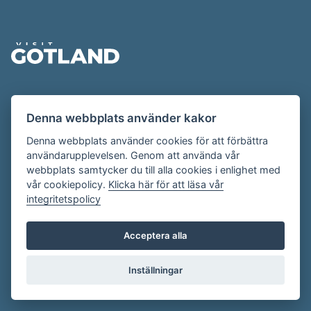
Sidfot
Evenemangskalendern presenteras av
Denna webbplats använder kakor
Destination Gotland på
visitgotland.se
.
Har du frågor om evenemangskalendern? Mejla oss på
Denna webbplats använder cookies för att förbättra
användarupplevelsen. Genom att använda vår
evenemang@visitgotland.se
.
webbplats samtycker du till alla cookies i enlighet med
vår cookiepolicy.
Klicka här för att läsa vår
integritetspolicy
Cookies
Villkor
Acceptera alla
Skapa konto
Inställningar