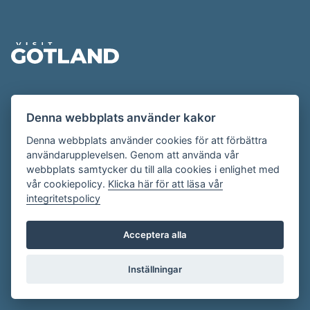
Sidfot
Evenemangskalendern presenteras av
Denna webbplats använder kakor
Destination Gotland på
visitgotland.se
.
Har du frågor om evenemangskalendern? Mejla oss på
Denna webbplats använder cookies för att förbättra
användarupplevelsen. Genom att använda vår
evenemang@visitgotland.se
.
webbplats samtycker du till alla cookies i enlighet med
vår cookiepolicy.
Klicka här för att läsa vår
integritetspolicy
Cookies
Villkor
Acceptera alla
Skapa konto
Inställningar