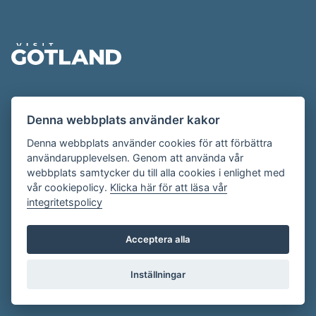
Sidfot
Evenemangskalendern presenteras av
Denna webbplats använder kakor
Destination Gotland på
visitgotland.se
.
Har du frågor om evenemangskalendern? Mejla oss på
Denna webbplats använder cookies för att förbättra
användarupplevelsen. Genom att använda vår
evenemang@visitgotland.se
.
webbplats samtycker du till alla cookies i enlighet med
vår cookiepolicy.
Klicka här för att läsa vår
integritetspolicy
Cookies
Villkor
Acceptera alla
Skapa konto
Inställningar