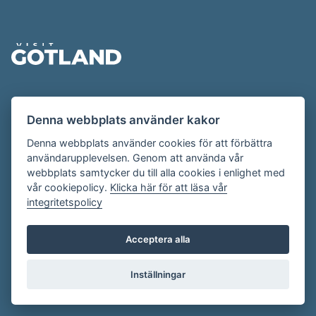
Sidfot
Evenemangskalendern presenteras av
Denna webbplats använder kakor
Destination Gotland på
visitgotland.se
.
Har du frågor om evenemangskalendern? Mejla oss på
Denna webbplats använder cookies för att förbättra
användarupplevelsen. Genom att använda vår
evenemang@visitgotland.se
.
webbplats samtycker du till alla cookies i enlighet med
vår cookiepolicy.
Klicka här för att läsa vår
integritetspolicy
Cookies
Villkor
Acceptera alla
Skapa konto
Inställningar