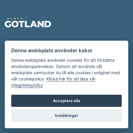
Sidfot
Evenemangskalendern presenteras av
Denna webbplats använder kakor
Destination Gotland på
visitgotland.se
.
Har du frågor om evenemangskalendern? Mejla oss på
Denna webbplats använder cookies för att förbättra
användarupplevelsen. Genom att använda vår
evenemang@visitgotland.se
.
webbplats samtycker du till alla cookies i enlighet med
vår cookiepolicy.
Klicka här för att läsa vår
integritetspolicy
Cookies
Villkor
Acceptera alla
Skapa konto
Inställningar