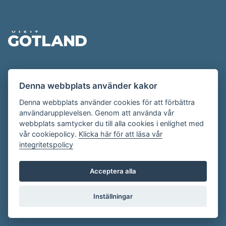
Sidfot
Evenemangskalendern presenteras av
Denna webbplats använder kakor
Destination Gotland på
visitgotland.se
.
Har du frågor om evenemangskalendern? Mejla oss på
Denna webbplats använder cookies för att förbättra
användarupplevelsen. Genom att använda vår
evenemang@visitgotland.se
.
webbplats samtycker du till alla cookies i enlighet med
vår cookiepolicy.
Klicka här för att läsa vår
integritetspolicy
Cookies
Villkor
Acceptera alla
Skapa konto
Inställningar