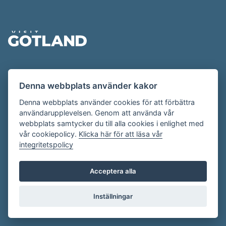
Sidfot
Evenemangskalendern presenteras av
Denna webbplats använder kakor
Destination Gotland på
visitgotland.se
.
Har du frågor om evenemangskalendern? Mejla oss på
Denna webbplats använder cookies för att förbättra
användarupplevelsen. Genom att använda vår
evenemang@visitgotland.se
.
webbplats samtycker du till alla cookies i enlighet med
vår cookiepolicy.
Klicka här för att läsa vår
integritetspolicy
Cookies
Villkor
Acceptera alla
Skapa konto
Inställningar