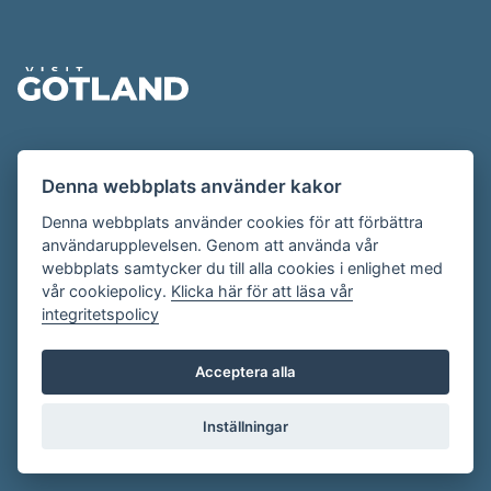
Sidfot
Evenemangskalendern presenteras av
Denna webbplats använder kakor
Destination Gotland på
visitgotland.se
.
Har du frågor om evenemangskalendern? Mejla oss på
Denna webbplats använder cookies för att förbättra
användarupplevelsen. Genom att använda vår
evenemang@visitgotland.se
.
webbplats samtycker du till alla cookies i enlighet med
vår cookiepolicy.
Klicka här för att läsa vår
integritetspolicy
Cookies
Villkor
Acceptera alla
Skapa konto
Inställningar