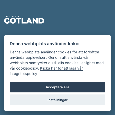
Sidfot
Evenemangskalendern presenteras av
Denna webbplats använder kakor
Destination Gotland på
visitgotland.se
.
Har du frågor om evenemangskalendern? Mejla oss på
Denna webbplats använder cookies för att förbättra
användarupplevelsen. Genom att använda vår
evenemang@visitgotland.se
.
webbplats samtycker du till alla cookies i enlighet med
vår cookiepolicy.
Klicka här för att läsa vår
integritetspolicy
Cookies
Villkor
Acceptera alla
Skapa konto
Inställningar