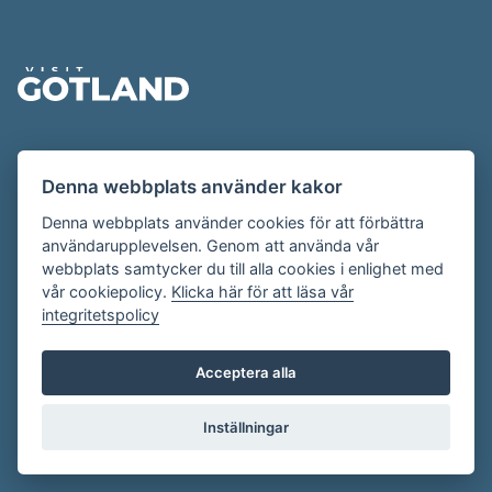
Sidfot
Evenemangskalendern presenteras av
Denna webbplats använder kakor
Destination Gotland på
visitgotland.se
.
Har du frågor om evenemangskalendern? Mejla oss på
Denna webbplats använder cookies för att förbättra
användarupplevelsen. Genom att använda vår
evenemang@visitgotland.se
.
webbplats samtycker du till alla cookies i enlighet med
vår cookiepolicy.
Klicka här för att läsa vår
integritetspolicy
Cookies
Villkor
Acceptera alla
Skapa konto
Inställningar