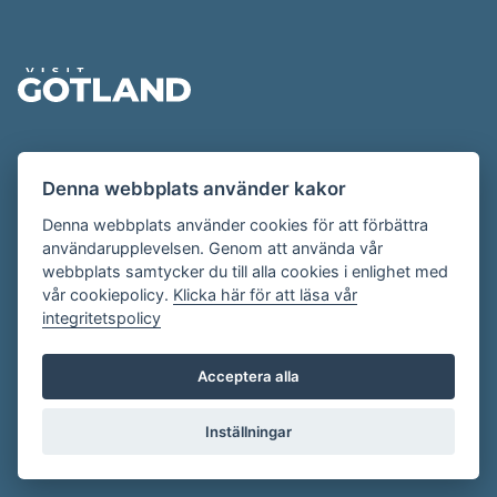
Sidfot
Evenemangskalendern presenteras av
Denna webbplats använder kakor
Destination Gotland på
visitgotland.se
.
Har du frågor om evenemangskalendern? Mejla oss på
Denna webbplats använder cookies för att förbättra
användarupplevelsen. Genom att använda vår
evenemang@visitgotland.se
.
webbplats samtycker du till alla cookies i enlighet med
vår cookiepolicy.
Klicka här för att läsa vår
integritetspolicy
Cookies
Villkor
Acceptera alla
Skapa konto
Inställningar