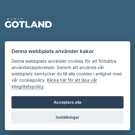
Sidfot
Evenemangskalendern presenteras av
Denna webbplats använder kakor
Destination Gotland på
visitgotland.se
.
Har du frågor om evenemangskalendern? Mejla oss på
Denna webbplats använder cookies för att förbättra
användarupplevelsen. Genom att använda vår
evenemang@visitgotland.se
.
webbplats samtycker du till alla cookies i enlighet med
vår cookiepolicy.
Klicka här för att läsa vår
integritetspolicy
Cookies
Villkor
Acceptera alla
Skapa konto
Inställningar