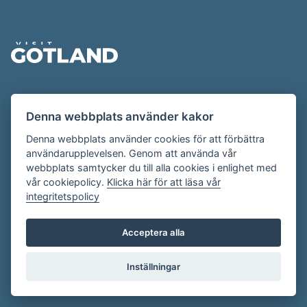
Sidfot
Evenemangskalendern presenteras av
Denna webbplats använder kakor
Destination Gotland på
visitgotland.se
.
Har du frågor om evenemangskalendern? Mejla oss på
Denna webbplats använder cookies för att förbättra
användarupplevelsen. Genom att använda vår
evenemang@visitgotland.se
.
webbplats samtycker du till alla cookies i enlighet med
vår cookiepolicy.
Klicka här för att läsa vår
integritetspolicy
Cookies
Villkor
Acceptera alla
Skapa konto
Inställningar