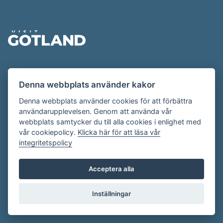
Sidfot
Evenemangskalendern presenteras av
Denna webbplats använder kakor
Destination Gotland på
visitgotland.se
.
Har du frågor om evenemangskalendern? Mejla oss på
Denna webbplats använder cookies för att förbättra
användarupplevelsen. Genom att använda vår
evenemang@visitgotland.se
.
webbplats samtycker du till alla cookies i enlighet med
vår cookiepolicy.
Klicka här för att läsa vår
integritetspolicy
Cookies
Villkor
Acceptera alla
Skapa konto
Inställningar