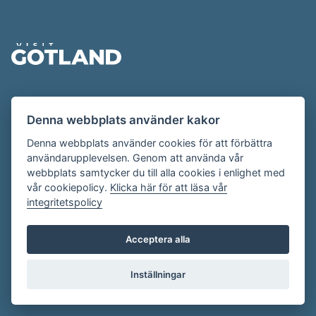
Sidfot
Evenemangskalendern presenteras av
Denna webbplats använder kakor
Destination Gotland på
visitgotland.se
.
Har du frågor om evenemangskalendern? Mejla oss på
Denna webbplats använder cookies för att förbättra
användarupplevelsen. Genom att använda vår
evenemang@visitgotland.se
.
webbplats samtycker du till alla cookies i enlighet med
vår cookiepolicy.
Klicka här för att läsa vår
integritetspolicy
Cookies
Villkor
Acceptera alla
Skapa konto
Inställningar