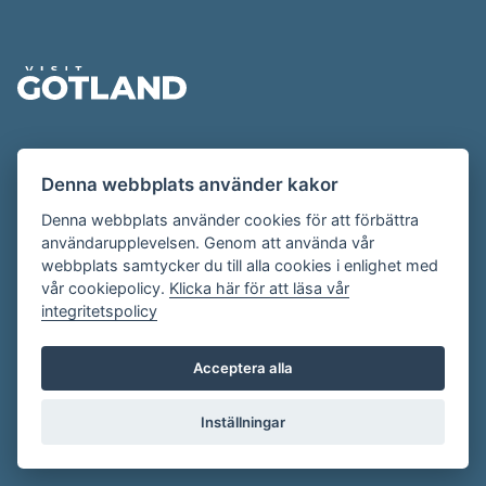
Sidfot
Evenemangskalendern presenteras av
Denna webbplats använder kakor
Destination Gotland på
visitgotland.se
.
Har du frågor om evenemangskalendern? Mejla oss på
Denna webbplats använder cookies för att förbättra
användarupplevelsen. Genom att använda vår
evenemang@visitgotland.se
.
webbplats samtycker du till alla cookies i enlighet med
vår cookiepolicy.
Klicka här för att läsa vår
integritetspolicy
Cookies
Villkor
Acceptera alla
Skapa konto
Inställningar